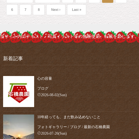
6
7
8
Next ›
Last »
当サイト内のテキスト・写真イラスト等の無断使用、転載を禁じます。
新着記事
心の容量
ブログ
2026-08-02(Sun)
10年経っても、まだ飲み込めないこと
フォトギャラリー
/
ブログ
/
最新の石橋農園
2026-07-26(Sun)