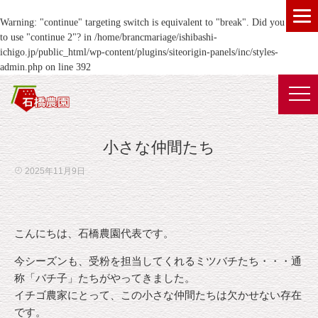
Warning
: "continue" targeting switch is equivalent to "break". Did you mean
to use "continue 2"? in
/home/brancmariage/ishibashi-
ichigo.jp/public_html/wp-content/plugins/siteorigin-panels/inc/styles-
admin.php
on line
392
小さな仲間たち
2025年11月9日
こんにちは、石橋農園代表です。
今シーズンも、受粉を担当してくれるミツバチたち・・・通
称「バチ子」たちがやってきました。
イチゴ農家にとって、この小さな仲間たちは欠かせない存在
です。