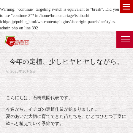
Warning
: "continue" targeting switch is equivalent to "break". Did you mean
to use "continue 2"? in
/home/brancmariage/ishibashi-
ichigo.jp/public_html/wp-content/plugins/siteorigin-panels/inc/styles-
admin.php
on line
392
今年の定植、少しヒヤヒヤしながら。
2025年10月5日
こんにちは、石橋農園代表です。
今週から、イチゴの定植作業が始まりました。
夏のあいだ大切に育ててきた苗たちを、ひとつひとつ丁寧に
畝へと植えていく季節です。