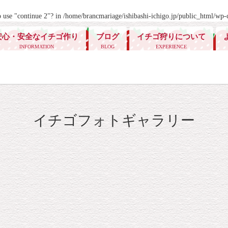
o use "continue 2"? in
/home/brancmariage/ishibashi-ichigo.jp/public_html/wp-c
安心・安全なイチゴ作り
ブログ
イチゴ狩りについて
INFORMATION
BLOG
EXPERIENCE
イチゴフォトギャラリー