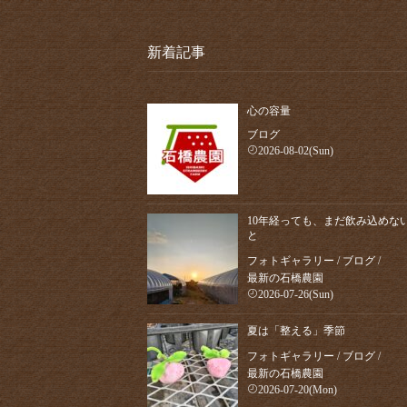
新着記事
心の容量
ブログ
2026-08-02(Sun)
10年経っても、まだ飲み込めな
と
フォトギャラリー
/
ブログ
/
最新の石橋農園
2026-07-26(Sun)
夏は「整える」季節
フォトギャラリー
/
ブログ
/
最新の石橋農園
2026-07-20(Mon)