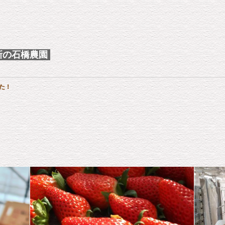
新の石橋農園
た！