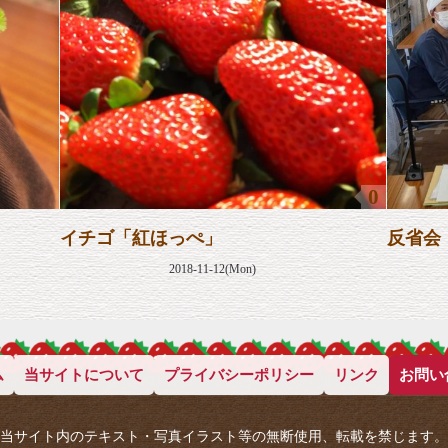
0
イチゴ「紅ほっぺ」
反省会
2018-11-12(Mon)
ム
当サイトについて
プライバシーポリシー
リンク
お問い
当サイト内のテキスト・写真イラスト等の無断使用、転載を禁じます。