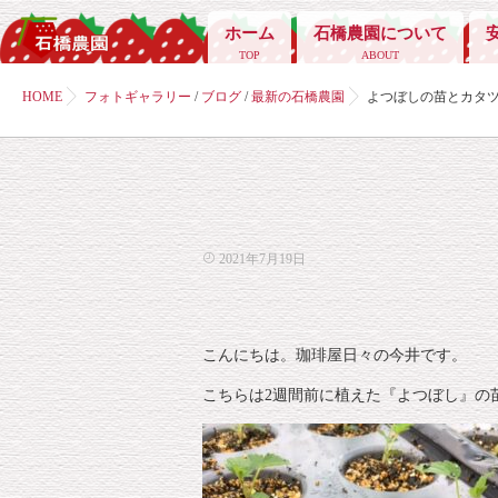
ホーム
石橋農園について
TOP
ABOUT
HOME
フォトギャラリー
/
ブログ
/
最新の石橋農園
よつぼしの苗とカタ
2021年7月19日
こんにちは。珈琲屋日々の今井です。
こちらは2週間前に植えた『よつぼし』の