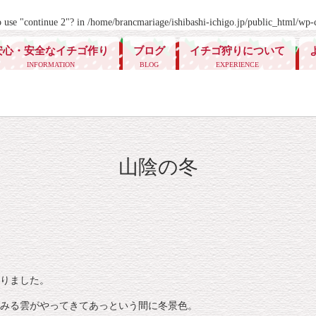
o use "continue 2"? in
/home/brancmariage/ishibashi-ichigo.jp/public_html/wp-c
安心・安全なイチゴ作り
ブログ
イチゴ狩りについて
INFORMATION
BLOG
EXPERIENCE
山陰の冬
りました。
みる雲がやってきてあっという間に冬景色。