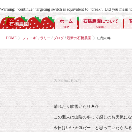
Warning
: "continue" targeting switch is equivalent to "break". Did you mean t
ホーム
石橋農園について
TOP
ABOUT
HOME
フォトギャラリー
/
ブログ
/
最新の石橋農園
山陰の冬
2025年2月24日
晴れたり吹雪いたり☀⛄️
この週末は山陰の冬って感じのお天気にな
今日はいい天気だー、と思っていたらみる