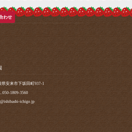
合わせ
園
根県安来市下坂田町937-1
.050-1809-3560
@ishibashi-ichigo.jp