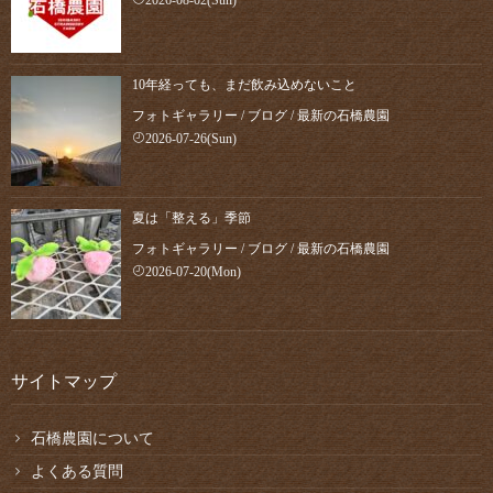
2026-08-02(Sun)
10年経っても、まだ飲み込めないこと
フォトギャラリー
/
ブログ
/
最新の石橋農園
2026-07-26(Sun)
夏は「整える」季節
フォトギャラリー
/
ブログ
/
最新の石橋農園
2026-07-20(Mon)
サイトマップ
石橋農園について
よくある質問