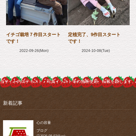
イチゴ栽培７作目スタート
定植完了、9作目スタート
です！
です！
2022-09-26(Mon)
2024-10-08(Tue)
当サイト内のテキスト・写真イラスト等の無断使用、転載を禁じます。
新着記事
心の容量
ブログ