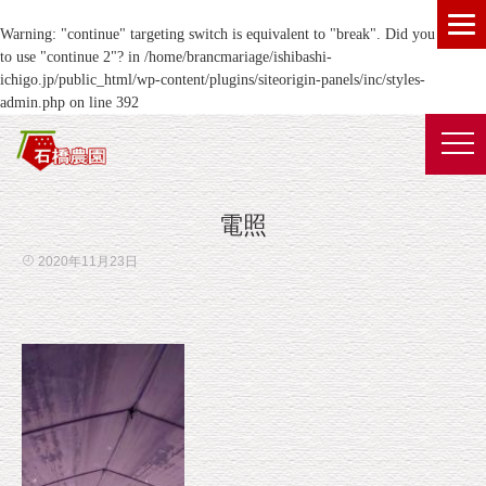
Warning
: "continue" targeting switch is equivalent to "break". Did you mean
to use "continue 2"? in
/home/brancmariage/ishibashi-
ichigo.jp/public_html/wp-content/plugins/siteorigin-panels/inc/styles-
admin.php
on line
392
電照
2020年11月23日