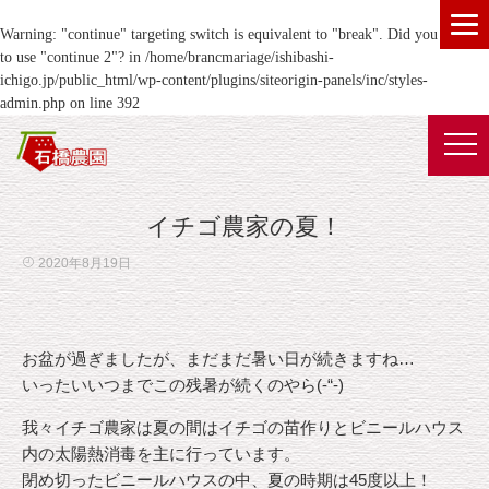
Warning
: "continue" targeting switch is equivalent to "break". Did you mean
to use "continue 2"? in
/home/brancmariage/ishibashi-
ichigo.jp/public_html/wp-content/plugins/siteorigin-panels/inc/styles-
admin.php
on line
392
イチゴ農家の夏！
2020年8月19日
お盆が過ぎましたが、まだまだ暑い日が続きますね…
いったいいつまでこの残暑が続くのやら(-“-)
我々イチゴ農家は夏の間はイチゴの苗作りとビニールハウス
内の太陽熱消毒を主に行っています。
閉め切ったビニールハウスの中、夏の時期は45度以上！