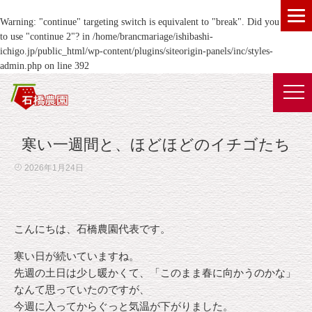
Warning
: "continue" targeting switch is equivalent to "break". Did you mean
to use "continue 2"? in
/home/brancmariage/ishibashi-
ichigo.jp/public_html/wp-content/plugins/siteorigin-panels/inc/styles-
admin.php
on line
392
寒い一週間と、ほどほどのイチゴたち
2026年1月24日
こんにちは、石橋農園代表です。
寒い日が続いていますね。
先週の土日は少し暖かくて、「このまま春に向かうのかな」
なんて思っていたのですが、
今週に入ってからぐっと気温が下がりました。