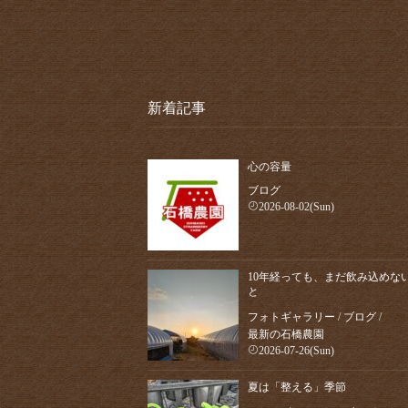
新着記事
心の容量
ブログ
2026-08-02(Sun)
10年経っても、まだ飲み込めな
と
フォトギャラリー
/
ブログ
/
最新の石橋農園
2026-07-26(Sun)
夏は「整える」季節