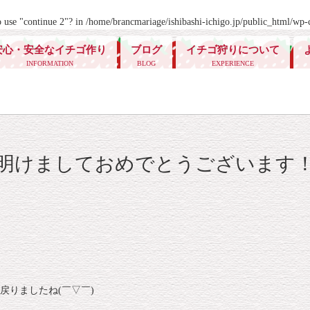
o use "continue 2"? in
/home/brancmariage/ishibashi-ichigo.jp/public_html/wp-c
安心・安全なイチゴ作り
ブログ
イチゴ狩りについて
INFORMATION
BLOG
EXPERIENCE
明けましておめでとうございます
戻りましたね(￣▽￣)