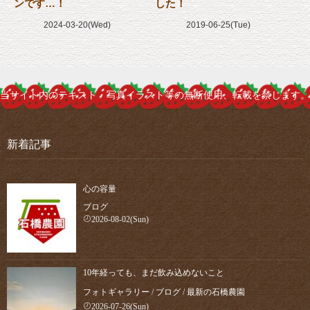
ンです…！
した！
2024-03-20(Wed)
2019-06-25(Tue)
当サイト内のテキスト・写真イラスト等の無断使用、転載を禁じます。
新着記事
心の容量
ブログ
2026-08-02(Sun)
10年経っても、まだ飲み込めないこと
フォトギャラリー
/
ブログ
/
最新の石橋農園
2026-07-26(Sun)