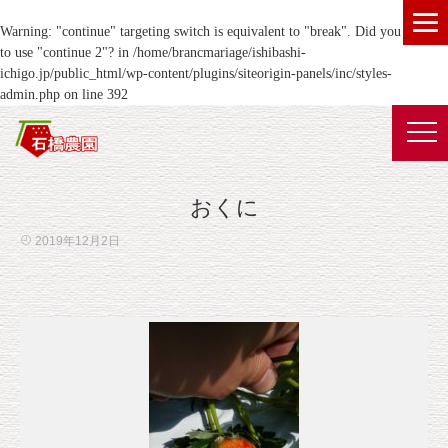
Warning
: "continue" targeting switch is equivalent to "break". Did you mean
to use "continue 2"? in
/home/brancmariage/ishibashi-
ichigo.jp/public_html/wp-content/plugins/siteorigin-panels/inc/styles-
admin.php
on line
392
おくに
2019年12月2日