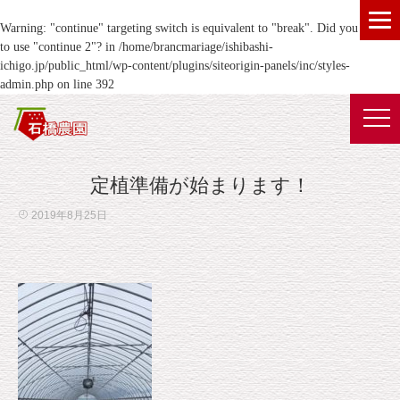
Warning
: "continue" targeting switch is equivalent to "break". Did you mean
to use "continue 2"? in
/home/brancmariage/ishibashi-
ichigo.jp/public_html/wp-content/plugins/siteorigin-panels/inc/styles-
admin.php
on line
392
定植準備が始まります！
2019年8月25日