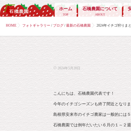
ホーム
石橋農園について
TOP
ABOUT
HOME
フォトギャラリー
/
ブログ
/
最新の石橋農園
2024年イチゴ狩りま
2024年5月28日
こんにちは、石橋農園代表です！
今年のイチゴシーズンも終了間近となりま
島根県安来市のイチゴ農家は一般的には５
石橋農園では例年だいたい６月の１～２週