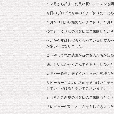
１２月から始まった長い長いシーズンも間
今日のブログは今年のイチゴ狩りのまとめ
３月２３日から始めたイチゴ狩り、５月６
今年もたくさんのお客様にご来園いただき
何だか今年はしばらく会っていない友人や
が多い年になりました。
こうやって私の農園が昔の友人たちが訪ね
懐かしい話がたくさんできる珍しいひとと
去年や一昨年に来てくださったお客様もた
リピーターさんのお名前を見つけたらチェ
していただけると幸いでございます。
もちろんご新規のお客様のご来園もたくさ
「レビューが良いところを探してきました